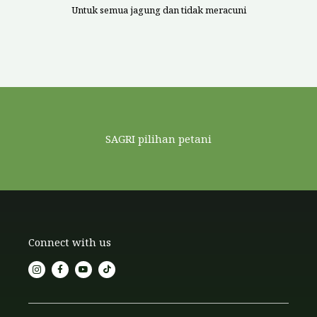
Untuk semua jagung dan tidak meracuni
SAGRI pilihan petani
Connect with us
I
F
Y
T
c
a
o
i
o
c
u
k
n
e
t
t
-
b
u
o